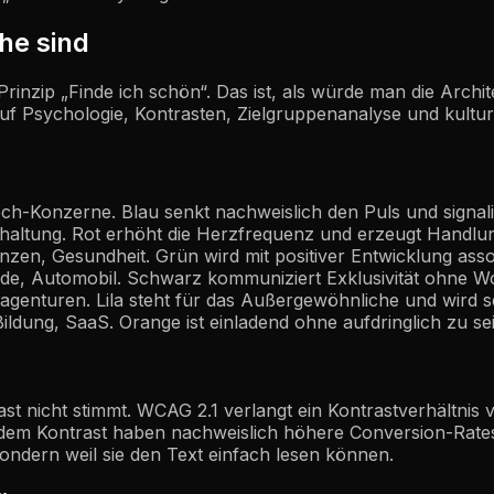
he sind
nzip „Finde ich schön“. Das ist, als würde man die Archit
auf Psychologie, Kontrasten, Zielgruppenanalyse und kultu
ch-Konzerne. Blau senkt nachweislich den Puls und signalisi
rhaltung. Rot erhöht die Herzfrequenz und erzeugt Handlu
zen, Gesundheit. Grün wird mit positiver Entwicklung assoz
, Automobil. Schwarz kommuniziert Exklusivität ohne Wo
tivagenturen. Lila steht für das Außergewöhnliche und wird 
ldung, SaaS. Orange ist einladend ohne aufdringlich zu sei
ast nicht stimmt. WCAG 2.1 verlangt ein Kontrastverhältnis 
ndem Kontrast haben nachweislich höhere Conversion-Rate
ondern weil sie den Text einfach lesen können.