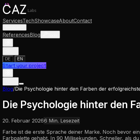
Labs
Services
Tech
Showcase
About
Contact
Services
References
Blog
Tools
|
DE
EN
Start your project
Blog
/
Die Psychologie hinter den Farben der erfolgreichst
Die Psychologie hinter den F
20. Februar 2026
6
Min. Lesezeit
Farbe ist die erste Sprache deiner Marke. Noch bevor ein 
Farbpalette gehabt. In 90 Millisekunden. Schneller, als d