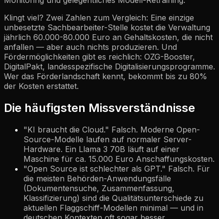
Monitoring und gelegentliches Modell-Retraining.
Klingt viel? Zwei Zahlen zum Vergleich: Eine einzige
unbesetzte Sachbearbeiter-Stelle kostet die Verwaltung
jährlich 60.000-80.000 Euro an Gehaltskosten, die nicht
anfallen — aber auch nichts produzieren. Und
Fördermöglichkeiten gibt es reichlich: OZG-Booster,
DigitalPakt, landesspezifische Digitalisierungsprogramme.
Wer das Förderlandschaft kennt, bekommt bis zu 80%
der Kosten erstattet.
Die häufigsten Missverständnisse
"KI braucht die Cloud." Falsch. Moderne Open-
Source-Modelle laufen auf normaler Server-
Hardware. Ein Llama 3 70B läuft auf einer
Maschine für ca. 15.000 Euro Anschaffungskosten.
"Open Source ist schlechter als GPT." Falsch. Für
die meisten Behörden-Anwendungsfälle
(Dokumentensuche, Zusammenfassung,
Klassifizierung) sind die Qualitätsunterschiede zu
aktuellen Flaggschiff-Modellen minimal — und in
deutschen Kontexten oft sogar besser.