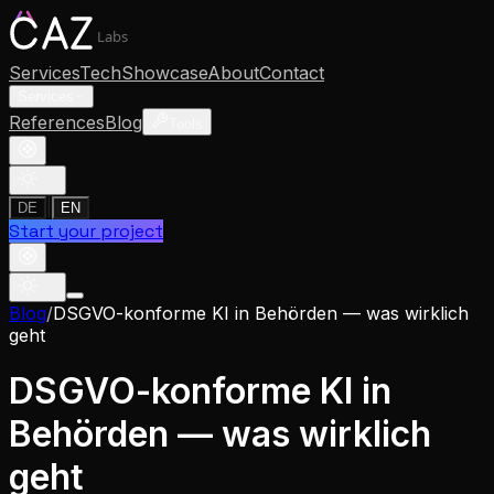
Labs
Services
Tech
Showcase
About
Contact
Services
References
Blog
Tools
|
DE
EN
Start your project
Blog
/
DSGVO-konforme KI in Behörden — was wirklich
geht
DSGVO-konforme KI in
Behörden — was wirklich
geht